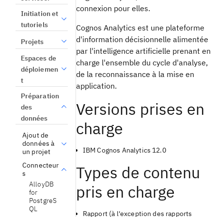
connexion pour elles.
Initiation et
tutoriels
Cognos Analytics est une plateforme
d'information décisionnelle alimentée
Projets
par l'intelligence artificielle prenant en
Espaces de
charge l'ensemble du cycle d'analyse,
déploiemen
de la reconnaissance à la mise en
t
application.
Préparation
Versions prises en
des
données
charge
Ajout de
données à
IBM Cognos Analytics 12.0
un projet
Connecteur
Types de contenu
s
AlloyDB
pris en charge
for
PostgreS
QL
Rapport (à l'exception des rapports