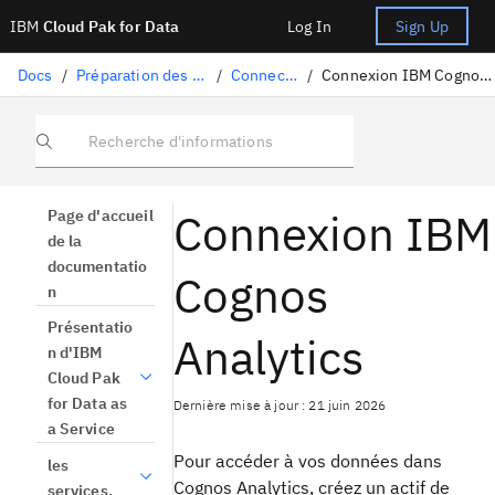
IBM
Cloud Pak for Data
Log In
Sign Up
Docs
/
Préparation des données
/
Connecteurs
/
Connexion IBM Cognos Analytics
Recherche d'informations
Connexion IBM
Page d'accueil
de la
documentatio
Cognos
n
Présentatio
Analytics
n d'IBM
Cloud Pak
for Data as
Dernière mise à jour : 21 juin 2026
a Service
Pour accéder à vos données dans
les
Cognos Analytics, créez un actif de
services.