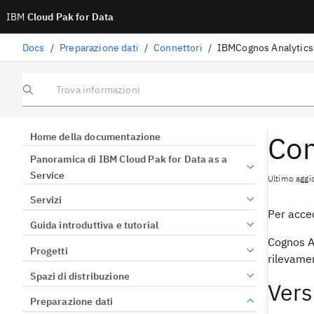
IBM
Cloud Pak for Data
Docs
/
Preparazione dati
/
Connettori
/
IBMCognos Analytics
Trova informazioni
Con
Home della documentazione
Panoramica di IBM Cloud Pak for Data as a
Service
Ultimo aggi
Servizi
Per acced
Guida introduttiva e tutorial
Cognos An
Progetti
rilevamen
Spazi di distribuzione
Vers
Preparazione dati