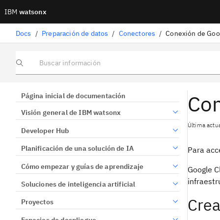
IBM
watsonx
Docs
/
Preparación de datos
/
Conectores
/
Conexión de Goo
Buscar información
Con
Página inicial de documentación
Visión general de IBM watsonx
Última actu
Developer Hub
Planificación de una solución de IA
Para acc
Cómo empezar y guías de aprendizaje
Google C
infraest
Soluciones de inteligencia artificial
Crea
Proyectos
Espacios de despliegue