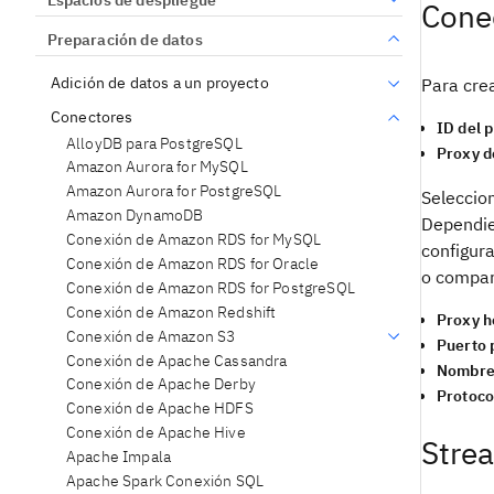
Cone
Preparación de datos
Adición de datos a un proyecto
Para crea
Conectores
ID del 
AlloyDB para PostgreSQL
Proxy d
Amazon Aurora for MySQL
Amazon Aurora for PostgreSQL
Seleccio
Amazon DynamoDB
Dependien
Conexión de Amazon RDS for MySQL
configura
Conexión de Amazon RDS for Oracle
o compar
Conexión de Amazon RDS for PostgreSQL
Conexión de Amazon Redshift
Proxy h
Conexión de Amazon S3
Puerto 
Conexión de Apache Cassandra
Nombre 
Conexión de Apache Derby
Protoco
Conexión de Apache HDFS
Conexión de Apache Hive
Stre
Apache Impala
Apache Spark Conexión SQL