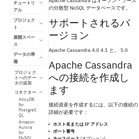
Apache Cassandra はオープン・ソース
チュートリ
の分散型 NoSQL データベースです。
アル
サポートされるバ
プロジェク
ト
ージョン
展開スペー
ス
Apache Cassandra 4.0 4.1 と。 5.0
データの準
Apache Cassandra
備
プロジェク
への接続を作成し
トへのデー
タの追加
ます
コネクター
AlloyDB
接続資産を作成するには、以下の接続の
for
PostgreS
詳細が必要です：
QL
Amazon
ホスト名または IP アドレス
Aurora
ポート番号
for
MySQL
キースペース
(オプション)