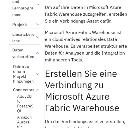
und
Um auf Ihre Daten in Microsoft Azure
Lernprogra
Fabric Warehouse zuzugreifen, erstellen
mme
Sie ein Verbindungs-Asset dafür.
Projekte
Microsoft Azure Fabric Warehouse ist
Einsatzbere
ein cloud-natives relationales Data
iche
Warehouse. Es verarbeitet strukturierte
Daten
Daten für Analysen und die Integration
vorbereiten
mit anderen Tools.
Daten zu
Erstellen Sie eine
einem
Projekt
hinzufügen
Verbindung zu
Connectors
Microsoft Azure
AlloyDB
für
Fabric Warehouse
PostgreS
QL
Amazon
Um das Verbindungsasset zu erstellen,
Aurora
für