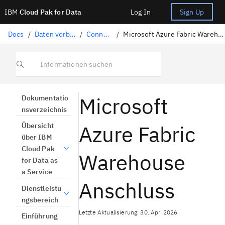
IBM
Cloud Pak for Data
Log In
Sign Up
Docs
/
Daten vorbereiten
/
Connectors
/
Microsoft Azure Fabric Warehouse Anschluss
Informationen suchen
Microsoft
Dokumentatio
nsverzeichnis
Azure Fabric
Übersicht
über IBM
Cloud Pak
Warehouse
for Data as
a Service
Anschluss
Dienstleistu
ngsbereich
Letzte Aktualisierung: 30. Apr. 2026
Einführung