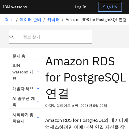
IBM
watsonx
Log In
Sign Up
Docs
/
데이터 준비
/
커넥터
/
Amazon RDS for PostgreSQL 연결
정보 찾기
Amazon RDS
문서 홈
IBM
for PostgreSQL
watsonx 개
요
연결
개발자 허브
AI 솔루션 계
획
마지막 업데이트 날짜: 2026년 5월 22일
시작하기 및
Amazon RDS for PostgreSQL의 데이터에
학습서
액세스하려면 이에 대한 연결 자산을 작