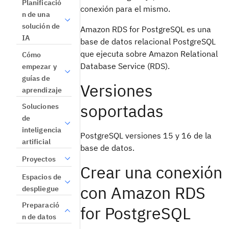
Planificació
conexión para el mismo.
n de una
solución de
Amazon RDS for PostgreSQL es una
IA
base de datos relacional PostgreSQL
que ejecuta sobre Amazon Relational
Cómo
Database Service (RDS).
empezar y
guías de
Versiones
aprendizaje
soportadas
Soluciones
de
inteligencia
PostgreSQL versiones 15 y 16 de la
artificial
base de datos.
Proyectos
Crear una conexión
Espacios de
con Amazon RDS
despliegue
Preparació
for PostgreSQL
n de datos