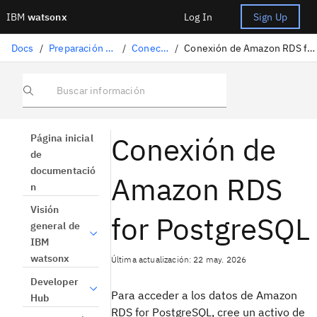
IBM
watsonx
Log In
Sign Up
Docs
/
Preparación de datos
/
Conectores
/
Conexión de Amazon RDS for PostgreSQL
Buscar información
Conexión de
Página inicial
de
documentació
Amazon RDS
n
Visión
for PostgreSQL
general de
IBM
watsonx
Última actualización: 22 may. 2026
Developer
Para acceder a los datos de Amazon
Hub
RDS for PostgreSQL, cree un activo de