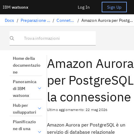
IBM
watsonx
Log In
Sign Up
Docs
/
Preparazione dati
/
Connettori
/
Amazon Aurora per PostgreSQL
Trova informazioni
Amazon Aurora
Home della
documentazio
ne
per PostgreSQL
Panoramica
di IBM
la connessione
watsonx
Hub per
Ultimo aggiornamento: 22 mag 2026
sviluppatori
Pianificazio
Amazon Aurora per PostgreSQL è un
ne di una
servizio di database relazionale