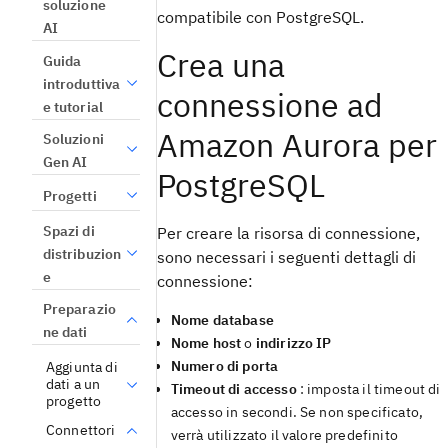
soluzione
compatibile con PostgreSQL.
AI
Crea una
Guida
introduttiva
connessione ad
e tutorial
Amazon Aurora per
Soluzioni
Gen AI
PostgreSQL
Progetti
Spazi di
Per creare la risorsa di connessione,
distribuzion
sono necessari i seguenti dettagli di
e
connessione:
Preparazio
Nome database
ne dati
Nome host
o
indirizzo IP
Numero di porta
Aggiunta di
dati a un
Timeout di accesso
: imposta il timeout di
progetto
accesso in secondi. Se non specificato,
Connettori
verrà utilizzato il valore predefinito