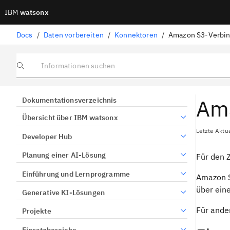
IBM
watsonx
Docs
/
Daten vorbereiten
/
Konnektoren
/
Amazon S3-Verbi
Informationen suchen
Am
Dokumentationsverzeichnis
Übersicht über IBM watsonx
Letzte Aktu
Developer Hub
Planung einer AI-Lösung
Für den 
Einführung und Lernprogramme
Amazon S
über ein
Generative KI-Lösungen
Für ande
Projekte
Einsatzbereiche