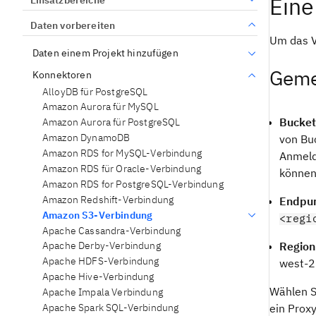
Eine
Daten vorbereiten
Um das V
Daten einem Projekt hinzufügen
Geme
Konnektoren
AlloyDB für PostgreSQL
Amazon Aurora für MySQL
Bucket
Amazon Aurora für PostgreSQL
Amazon DynamoDB
von Bu
Amazon RDS for MySQL-Verbindung
Anmeld
Amazon RDS für Oracle-Verbindung
können
Amazon RDS for PostgreSQL-Verbindung
Amazon Redshift-Verbindung
Endpu
Amazon S3-Verbindung
<regi
Apache Cassandra-Verbindung
Region
Apache Derby-Verbindung
Apache HDFS-Verbindung
west-2 
Apache Hive-Verbindung
Wählen 
Apache Impala Verbindung
Apache Spark SQL-Verbindung
ein Prox