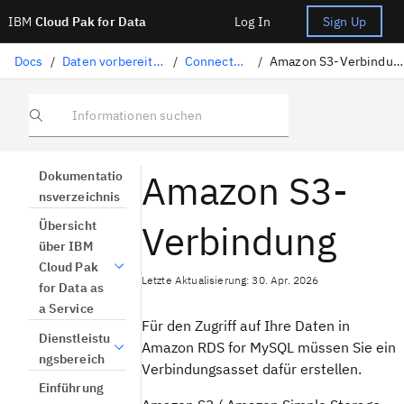
IBM
Cloud Pak for Data
Log In
Sign Up
Docs
/
Daten vorbereiten
/
Connectors
/
Amazon S3-Verbindung
Informationen suchen
Amazon S3-
Dokumentatio
nsverzeichnis
Verbindung
Übersicht
über IBM
Cloud Pak
Letzte Aktualisierung: 30. Apr. 2026
for Data as
a Service
Für den Zugriff auf Ihre Daten in
Dienstleistu
Amazon RDS for MySQL müssen Sie ein
ngsbereich
Verbindungsasset dafür erstellen.
Einführung