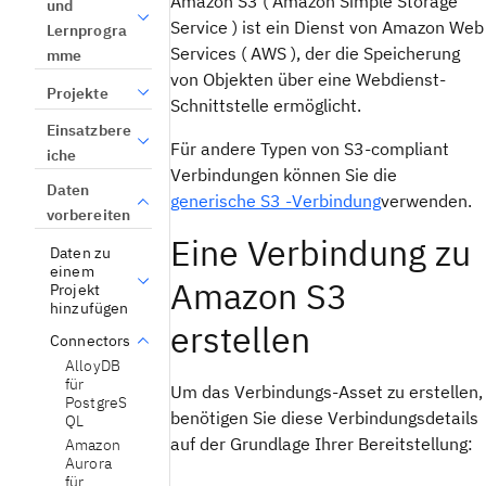
Amazon S3 ( Amazon Simple Storage
und
Service ) ist ein Dienst von Amazon Web
Lernprogra
Services ( AWS ), der die Speicherung
mme
von Objekten über eine Webdienst-
Projekte
Schnittstelle ermöglicht.
Einsatzbere
Für andere Typen von S3-compliant
iche
Verbindungen können Sie die
Daten
generische S3 -Verbindung
verwenden.
vorbereiten
Eine Verbindung zu
Daten zu
einem
Amazon S3
Projekt
hinzufügen
erstellen
Connectors
AlloyDB
für
Um das Verbindungs-Asset zu erstellen,
PostgreS
benötigen Sie diese Verbindungsdetails
QL
auf der Grundlage Ihrer Bereitstellung:
Amazon
Aurora
für