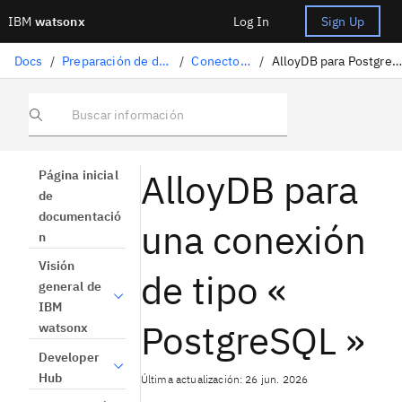
IBM
watsonx
Log In
Sign Up
Docs
/
Preparación de datos
/
Conectores
/
AlloyDB para PostgreSQL
Buscar información
AlloyDB para
Página inicial
de
documentació
una conexión
n
Visión
de tipo «
general de
IBM
PostgreSQL »
watsonx
Developer
Hub
Última actualización: 26 jun. 2026