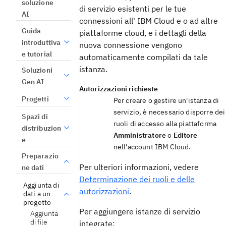
soluzione
di servizio esistenti per le tue
AI
connessioni all' IBM Cloud e o ad altre
Guida
piattaforme cloud, e i dettagli della
introduttiva
nuova connessione vengono
e tutorial
automaticamente compilati da tale
istanza.
Soluzioni
Gen AI
Autorizzazioni richieste
Progetti
Per creare o gestire un'istanza di
servizio, è necessario disporre dei
Spazi di
ruoli di accesso alla piattaforma
distribuzion
Amministratore
o
Editore
e
nell'account IBM Cloud.
Preparazio
Per ulteriori informazioni, vedere
ne dati
Determinazione dei ruoli e delle
Aggiunta di
autorizzazioni
.
dati a un
progetto
Per aggiungere istanze di servizio
Aggiunta
di file
integrate: