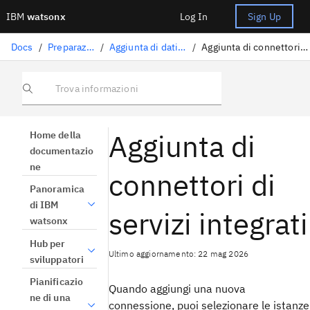
IBM
watsonx
Log In
Sign Up
Docs
/
Preparazione dati
/
Aggiunta di dati a un progetto
/
Aggiunta di connettori di servizi integrati
Trova informazioni
Aggiunta di
Home della
documentazio
ne
connettori di
Panoramica
di IBM
servizi integrati
watsonx
Hub per
Ultimo aggiornamento: 22 mag 2026
sviluppatori
Pianificazio
Quando aggiungi una nuova
ne di una
connessione, puoi selezionare le istanze