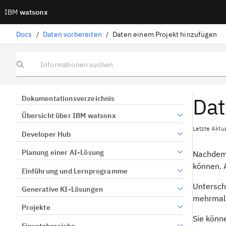
IBM
watsonx
Docs
/
Daten vorbereiten
/
Daten einem Projekt hinzufügen
Informationen suchen
Dat
Dokumentationsverzeichnis
Übersicht über IBM watsonx
Letzte Aktua
Developer Hub
Planung einer AI-Lösung
Nachdem S
können. A
Einführung und Lernprogramme
Untersch
Generative KI-Lösungen
mehrmals
Projekte
Sie könn
Einsatzbereiche