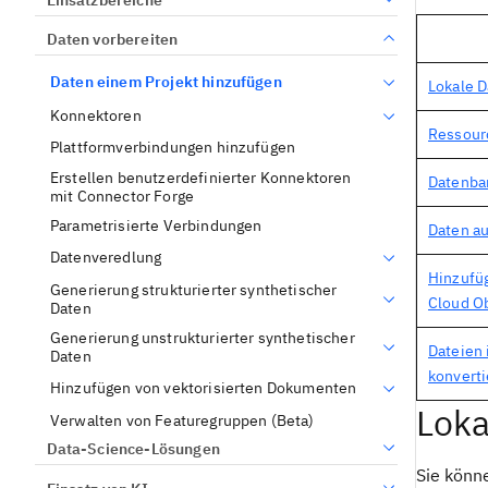
Daten vorbereiten
Daten einem Projekt hinzufügen
Lokale D
Konnektoren
Ressour
Plattformverbindungen hinzufügen
Erstellen benutzerdefinierter Konnektoren
Datenba
mit Connector Forge
Parametrisierte Verbindungen
Daten au
Datenveredlung
Hinzufü
Generierung strukturierter synthetischer
Cloud Ob
Daten
Generierung unstrukturierter synthetischer
Dateien 
Daten
konvert
Hinzufügen von vektorisierten Dokumenten
Loka
Verwalten von Featuregruppen (Beta)
Data-Science-Lösungen
Sie könn