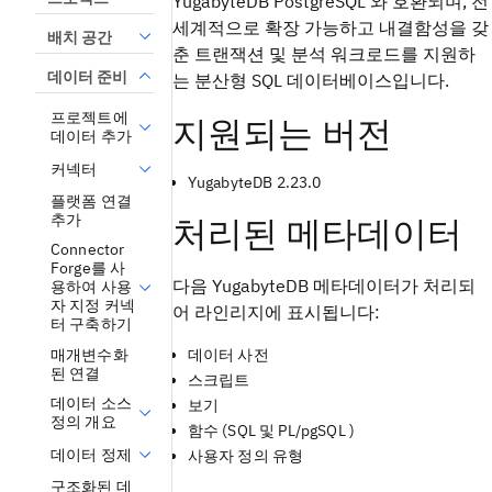
YugabyteDB PostgreSQL 와 호환되며, 전
세계적으로 확장 가능하고 내결함성을 갖
배치 공간
춘 트랜잭션 및 분석 워크로드를 지원하
데이터 준비
는 분산형 SQL 데이터베이스입니다.
프로젝트에
지원되는 버전
데이터 추가
커넥터
YugabyteDB 2.23.0
플랫폼 연결
추가
처리된 메타데이터
Connector
Forge를 사
다음 YugabyteDB 메타데이터가 처리되
용하여 사용
자 지정 커넥
어 라인리지에 표시됩니다:
터 구축하기
매개변수화
데이터 사전
된 연결
스크립트
데이터 소스
보기
정의 개요
함수 (SQL 및 PL/pgSQL )
데이터 정제
사용자 정의 유형
구조화된 데