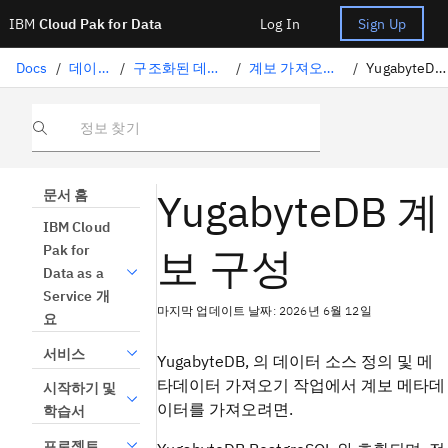
IBM
Cloud Pak for Data
Log In
Sign Up
Docs
/
데이터 준비
/
구조화된 데이터 큐레이팅
/
계보 가져오기 지원 커넥터
/
YugabyteDB 계보 구성
정보 찾기
YugabyteDB 계
문서 홈
IBM Cloud
보 구성
Pak for
Data as a
Service 개
마지막 업데이트 날짜: 2026년 6월 12일
요
서비스
YugabyteDB, 의 데이터 소스 정의 및 메
타데이터 가져오기 작업에서 계보 메타데
시작하기 및
이터를 가져오려면.
학습서
프로젝트