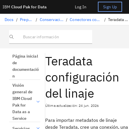
IBM
Cloud Pak for Data
Log In
Sign Up
Docs
/
Preparación de datos
/
Conservación de datos estructurados
/
Conectores compatibles para la importación de linajes
/
Teradata configuración del linaje
Buscar información
Teradata
Página inicial
de
documentació
configuración
n
Visión
del linaje
general de
IBM Cloud
Pak for
Última actualización: 24 jun. 2026
Data as a
Service
Para importar metadatos de linaje
desde Teradata, cree una conexión, una
Servicios