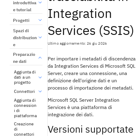
introduttiva
Integration
e tutorial
Progetti
Services (SSIS)
Spazi di
distribuzion
Ultimo aggiornamento: 26 giu 2026
e
Preparazio
Per importare i metadati di discendenza
ne dati
da Integration Services di Microsoft SQL
Aggiunta di
Server, creare una connessione, una
dati a un
definizione dell'origine dati e un
progetto
processo di importazione dei metadati.
Connettori
Microsoft SQL Server Integration
Aggiunta di
connession
Services è una piattaforma di
i di
integrazione dei dati.
piattaforma
Creazione
Versioni supportate
di
connettori