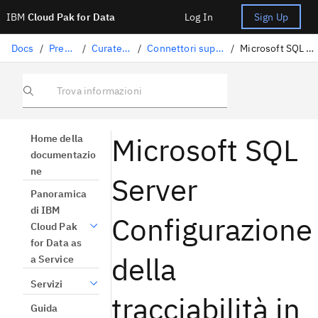
IBM
Cloud Pak for Data
Log In
Sign Up
Docs
/
Preparazione dati
/
Curatela di dati strutturati
/
Connettori supportati per l'importazione della genealogia
/
Microsoft SQL Server Configurazione della tracciabilità in Integration Services (SSIS)
Trova informazioni
Microsoft SQL
Home della
documentazio
ne
Server
Panoramica
di IBM
Configurazione
Cloud Pak
for Data as
della
a Service
Servizi
tracciabilità in
Guida