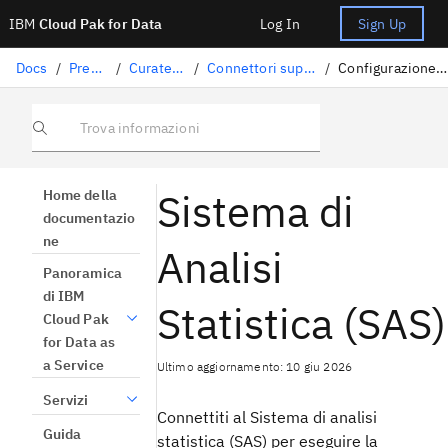
IBM
Cloud Pak for Data
Log In
Sign Up
Docs
/
Preparazione dati
/
Curatela di dati strutturati
/
Connettori supportati per l'importazione della genealogia
/
Configurazione della linea genealogica del Sistema di analisi statistica (SAS)
Trova informazioni
Sistema di
Home della
documentazio
ne
Analisi
Panoramica
di IBM
Statistica (SAS)
Cloud Pak
for Data as
a Service
Ultimo aggiornamento: 10 giu 2026
Servizi
Connettiti al Sistema di analisi
Guida
statistica (SAS) per eseguire la