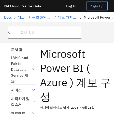
IBM
Cloud Pak for Data
Log In
Sign Up
Docs
/
데이터 준비
/
구조화된 데이터 큐레이팅
/
계보 가져오기 지원 커넥터
/
Microsoft Power BI ( Azure ) 계보 구성
정보 찾기
Microsoft
문서 홈
IBM Cloud
Power BI (
Pak for
Data as a
Service 개
Azure ) 계보 구
요
서비스
성
시작하기 및
학습서
마지막 업데이트 날짜: 2026년 6월 26일
프로젝트