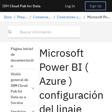
IBM
Cloud Pak for Data
Log In
Sign Up
Docs
/
Preparación de datos
/
Conservación de datos estructurados
/
Conectores compatibles para la importación de linajes
/
Microsoft Power BI Configuración del linaje ( Azure )
Buscar información
Microsoft
Página inicial
de
documentació
Power BI (
n
Visión
Azure )
general de
IBM Cloud
configuración
Pak for
Data as a
Service
del linaje
Servicios