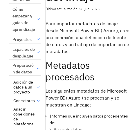
Última actualización: 26 jun. 2026
Cómo
empezar y
guías de
Para importar metadatos de linaje
aprendizaje
desde Microsoft Power BI ( Azure ), cree
una conexión, una definición de fuente
Proyectos
de datos y un trabajo de importación de
Espacios de
metadatos.
despliegue
Metadatos
Preparació
n de datos
procesados
Adición de
datos a un
Los siguientes metadatos de Microsoft
proyecto
Power BI ( Azure ) se procesan y se
Conectores
muestran en Lineage:
Añadir
conexiones
Informes que incluyen datos procedentes
de
de:
plataforma
Bases de datos