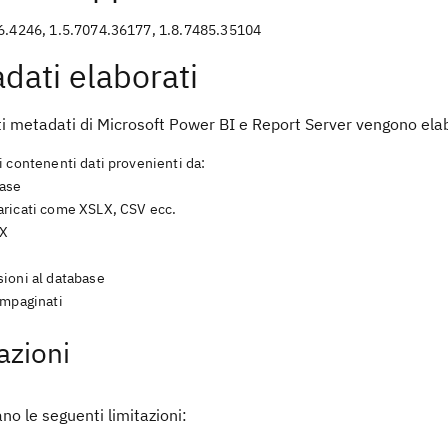
6.4246, 1.5.7074.36177, 1.8.7485.35104
dati elaborati
i metadati di Microsoft Power BI e Report Server vengono elabo
 contenenti dati provenienti da:
ase
caricati come XSLX, CSV ecc.
IX
ioni al database
impaginati
azioni
ano le seguenti limitazioni: