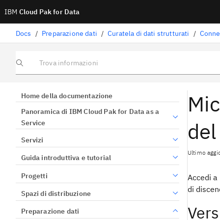
IBM
Cloud Pak for Data
Docs
/
Preparazione dati
/
Curatela di dati strutturati
/
Trova informazioni
Mic
Home della documentazione
Panoramica di IBM Cloud Pak for Data as a
del
Service
Servizi
Ultimo aggi
Guida introduttiva e tutorial
Progetti
Accedi a 
di discen
Spazi di distribuzione
Vers
Preparazione dati