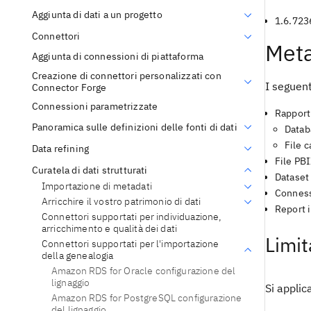
Aggiunta di dati a un progetto
1.6.723
Connettori
Meta
Aggiunta di connessioni di piattaforma
Creazione di connettori personalizzati con
I seguent
Connector Forge
Connessioni parametrizzate
Rapporti
Panoramica sulle definizioni delle fonti di dati
Datab
File 
Data refining
File PB
Curatela di dati strutturati
Dataset
Importazione di metadati
Conness
Arricchire il vostro patrimonio di dati
Report 
Connettori supportati per individuazione,
arricchimento e qualità dei dati
Limit
Connettori supportati per l'importazione
della genealogia
Amazon RDS for Oracle configurazione del
lignaggio
Si applic
Amazon RDS for PostgreSQL configurazione
del lignaggio