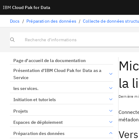
IBM
Cloud Pak for Data
Docs
/
Préparation des données
/
Collecte de données struct
Recherche d'informations
Mic
Page d'accueil de la documentation
Présentation d'IBM Cloud Pak for Data as a
la 
Service
les services.
Dernière mis
Initiation et tutoriels
Projets
Connecte
métadonn
Espaces de déploiement
Vers
Préparation des données