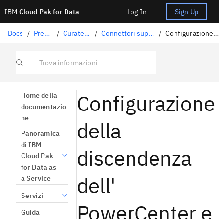
IBM
Cloud Pak for Data
Log In
Sign Up
Docs
/
Preparazione dati
/
Curatela di dati strutturati
/
Connettori supportati per l'importazione della genealogia
/
Configurazione della discendenza dell' PowerCenter e di Informatica
Trova informazioni
Configurazione
Home della
documentazio
ne
della
Panoramica
di IBM
discendenza
Cloud Pak
for Data as
dell'
a Service
Servizi
PowerCenter e
Guida