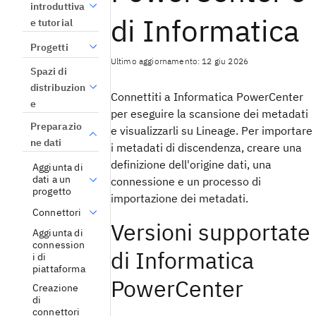
introduttiva
di Informatica
e tutorial
Progetti
Ultimo aggiornamento: 12 giu 2026
Spazi di
distribuzion
Connettiti a Informatica PowerCenter
e
per eseguire la scansione dei metadati
Preparazio
e visualizzarli su Lineage. Per importare
ne dati
i metadati di discendenza, creare una
definizione dell'origine dati, una
Aggiunta di
dati a un
connessione e un processo di
progetto
importazione dei metadati.
Connettori
Versioni supportate
Aggiunta di
connession
di Informatica
i di
piattaforma
PowerCenter
Creazione
di
connettori