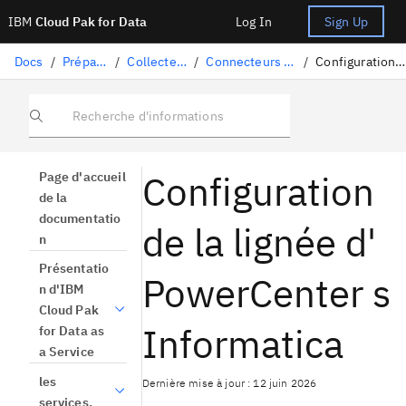
IBM
Cloud Pak for Data
Log In
Sign Up
Docs
/
Préparation des données
/
Collecte de données structurées
/
Connecteurs pris en charge pour l'importation de lignées
/
Configuration de la lignée d' PowerCenter s Informatica
Recherche d'informations
Configuration
Page d'accueil
de la
documentatio
de la lignée d'
n
Présentatio
PowerCenter s
n d'IBM
Cloud Pak
Informatica
for Data as
a Service
les
Dernière mise à jour : 12 juin 2026
services.