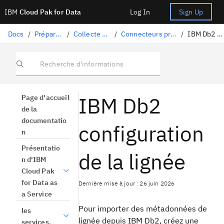
IBM
Cloud Pak for Data
Log In
Sign Up
Docs
/
Préparation des données
/
Collecte de données structurées
/
Connecteurs pris en charge pour l'importation de lignées
/
IBM Db2 configuration de lignée
Recherche d'informations
IBM Db2
Page d'accueil
de la
documentatio
configuration
n
Présentatio
de la lignée
n d'IBM
Cloud Pak
for Data as
Dernière mise à jour : 26 juin 2026
a Service
Pour importer des métadonnées de
les
lignée depuis IBM Db2, créez une
services.