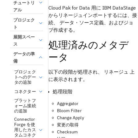
チュートリ
Cloud Pak for Data 用に IBM DataStage
アル
からリネージュインポートするには、接
プロジェク
続、 データ・ソース定義、およびジョ
ト
ブ作成する。
展開スペー
処理済みのメタデ
ス
ータ
データの準
備
以下の段階が処理され、 リネージュ 上
プロジェク
トへのデー
に表示されます。
タの追加
処理段階
コネクター
プラットフ
Aggregator
ォーム接続
Bloom Filter
の追加
Change Apply
Connector
Forge を使
変更の取得
用したカス
Checksum
タムコネク