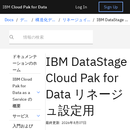
IBM
Cloud Pak for Data
Log In
Sign Up
Docs
/
データの準備
/
構造化データのキュレーション
/
リネージュインポートに対応したコネクタ
/
IBM DataStage Cloud Pak for Data リネージュ設定用
情報の検索
IBM DataStage
ドキュメンテ
ーションのホ
ーム
Cloud Pak for
IBM Cloud
Pak for
Data リネージ
Data as a
Service の
ュ設定用
概要
サービス
最終更新: 2026年8月07日
入門および