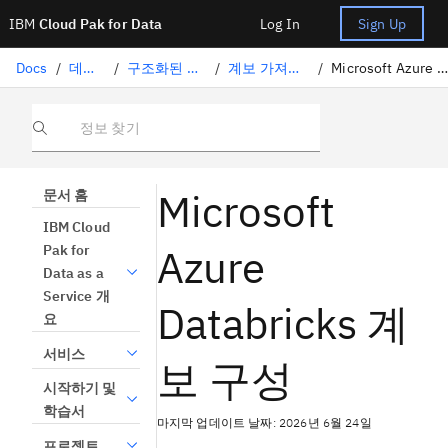
IBM
Cloud Pak for Data
Log In
Sign Up
Docs
/
데이터 준비
/
구조화된 데이터 큐레이팅
/
계보 가져오기 지원 커넥터
/
Microsoft Azure Databricks 계보 구성
정보 찾기
Microsoft
문서 홈
IBM Cloud
Azure
Pak for
Data as a
Service 개
Databricks 계
요
서비스
보 구성
시작하기 및
학습서
마지막 업데이트 날짜: 2026년 6월 24일
프로젝트