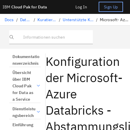
IBM
Cloud Pak for Data
Log In
Sign Up
Docs
/
Daten vorbereiten
/
Kuratieren strukturierter Daten
/
Unterstützte Konnektoren für den Import von Abstammungslinien
/
Microsoft- Azure Databricks -Linienkonfiguration
Informationen suchen
Konfiguration
Dokumentatio
nsverzeichnis
der Microsoft-
Übersicht
über IBM
Cloud Pak
Azure
for Data as
a Service
Databricks -
Dienstleistu
ngsbereich
Abstammungsli
Einführung