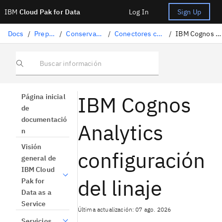
IBM
Cloud Pak for Data
Log In
Sign Up
Docs
/
Preparación de datos
/
Conservación de datos estructurados
/
Conectores compatibles para la importación de linajes
/
IBM Cognos Analytics configuración del linaje
Buscar información
IBM Cognos
Página inicial
de
documentació
Analytics
n
Visión
configuración
general de
IBM Cloud
del linaje
Pak for
Data as a
Service
Última actualización: 07 ago. 2026
Servicios