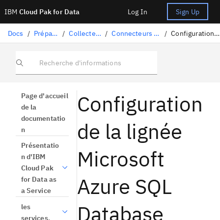
IBM
Cloud Pak for Data
Log In
Sign Up
Docs
/
Préparation des données
/
Collecte de données structurées
/
Connecteurs pris en charge pour l'importation de lignées
/
Configuration de la lignée Microsoft Azure SQL Database
Recherche d'informations
Configuration
Page d'accueil
de la
documentatio
de la lignée
n
Présentatio
Microsoft
n d'IBM
Cloud Pak
Azure SQL
for Data as
a Service
Database
les
services.