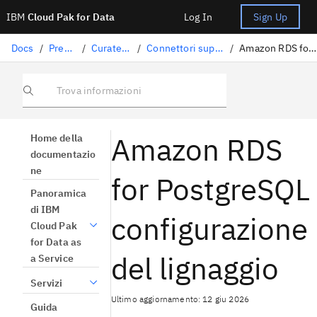
IBM
Cloud Pak for Data
Log In
Sign Up
Docs
/
Preparazione dati
/
Curatela di dati strutturati
/
Connettori supportati per l'importazione della genealogia
/
Amazon RDS for PostgreSQL configurazione del lignaggio
Trova informazioni
Amazon RDS
Home della
documentazio
ne
for PostgreSQL
Panoramica
di IBM
configurazione
Cloud Pak
for Data as
del lignaggio
a Service
Servizi
Ultimo aggiornamento: 12 giu 2026
Guida