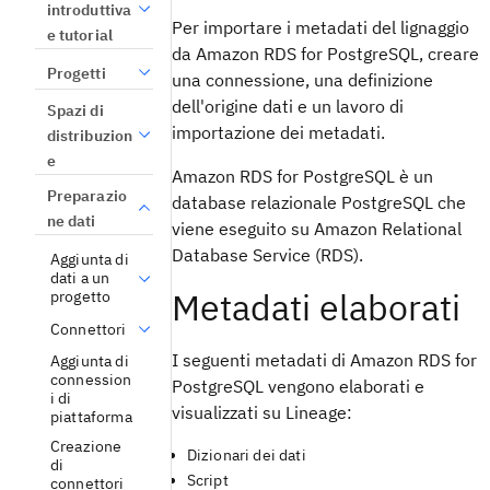
introduttiva
Per importare i metadati del lignaggio
e tutorial
da Amazon RDS for PostgreSQL, creare
Progetti
una connessione, una definizione
dell'origine dati e un lavoro di
Spazi di
importazione dei metadati.
distribuzion
e
Amazon RDS for PostgreSQL è un
Preparazio
database relazionale PostgreSQL che
ne dati
viene eseguito su Amazon Relational
Database Service (RDS).
Aggiunta di
dati a un
Metadati elaborati
progetto
Connettori
I seguenti metadati di Amazon RDS for
Aggiunta di
connession
PostgreSQL vengono elaborati e
i di
visualizzati su Lineage:
piattaforma
Creazione
Dizionari dei dati
di
Script
connettori