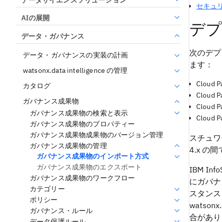
セキュ
AIの展開
デプ
データ・ガバナンス
次のデプロ
データ・ガバナンスの実装の計画
ます：
watsonx.data intelligence の管理
Cloud Pa
カタログ
Cloud Pa
ガバナンス成果物
Cloud Pa
ガバナンス成果物の検索と表示
Cloud Pa
ガバナンス成果物のプロパティー
ガバナンス成果物成果物のバージョン管理
スチュワードの
ガバナンス成果物の管理
4.x 
ガバナンス成果物のインポート方式
ガバナンス成果物のエクスポート
IBM Info
ガバナンス成果物のワークフロー
にガバナンス
カテゴリー
スタンス（
ポリシー
watso
ガバナンス・ルール
合があり
データ保護ルール