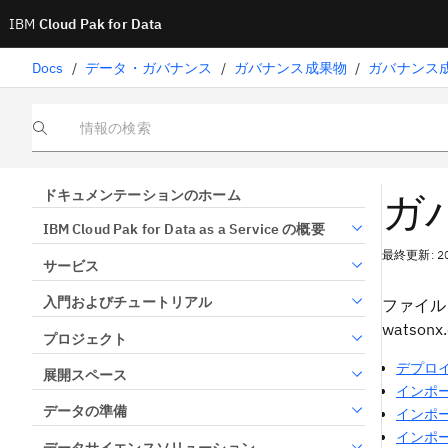
IBM
Cloud Pak for Data
Docs
/
データ・ガバナンス
/
ガバナンス成果物
/
ガバナンス
情報の検索
ガ
ドキュメンテーションのホーム
IBM Cloud Pak for Data as a Service の概要
最終更新: 2
サービス
入門およびチュートリアル
ファイル
watso
プロジェクト
デプロ
展開スペース
インポ
データの準備
インポ
インポ
データサイエンスソリューション