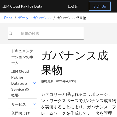
IBM
Cloud Pak for Data
Log In
Sign Up
Docs
/
データ・ガバナンス
/
ガバナンス成果物
情報の検索
ガバナンス成
ドキュメンテ
ーションのホ
ーム
果物
IBM Cloud
Pak for
最終更新: 2026年4月30日
Data as a
Service の
カテゴリーと呼ばれるコラボレーショ
概要
ン・ワークスペースでガバナンス成果物
サービス
を実装することにより、ガバナンス・フ
レームワークを作成してデータを管理
入門および