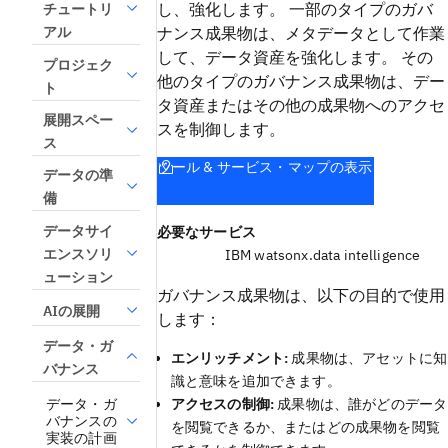
し、強化します。 一部のタイプのガバ
チュートリ
ナンス成果物は、メタデータとして作業
アル
して、データ資産を強化します。 その
プロジェク
他のタイプのガバナンス成果物は、デー
ト
タ資産またはその他の成果物へのアクセ
展開スペー
スを制御します。
ス
ツール & サービス・マップの表示
データの準
備
データサイ
必要なサービス
エンスソリ
IBM watsonx.data intelligence
ューション
ガバナンス成果物は、以下の目的で使用
AIの展開
します：
データ・ガ
エンリッチメント:
成果物は、アセットに知
バナンス
識と意味を追加できます。
データ・ガ
アクセスの制御:
成果物は、誰がどのデータ
バナンスの
を閲覧できるか、またはどの成果物を閲覧
実装の計画