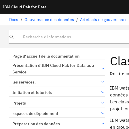
IBM
Cloud Pak for Data
Docs
/
Gouvernance des données
/
Artefacts de gouvernance
Recherche d'informations
Cla
Page d'accueil de la documentation
Présentation d'IBM Cloud Pak for Data as a
Service
Dernière mis
les services.
IBM wats
Initiation et tutoriels
données 
Les clas
Projets
projet, 
Espaces de déploiement
IBM wats
Préparation des données
en group