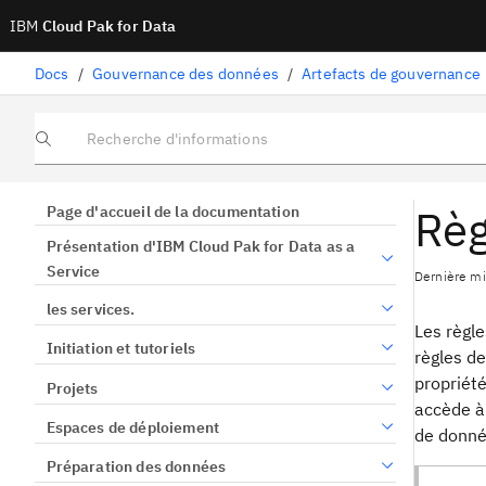
IBM
Cloud Pak for Data
Docs
/
Gouvernance des données
/
Artefacts de gouvernance
Recherche d'informations
Règ
Page d'accueil de la documentation
Présentation d'IBM Cloud Pak for Data as a
Service
Dernière mis
les services.
Les règle
Initiation et tutoriels
règles de
propriété
Projets
accède à 
Espaces de déploiement
de donnée
Préparation des données