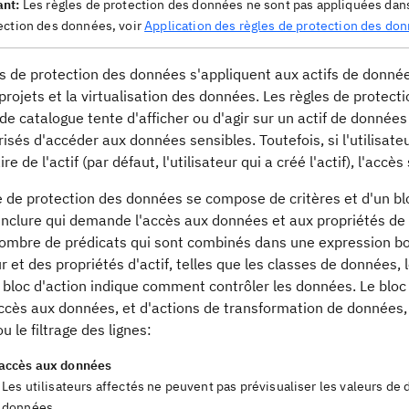
ant:
Les règles de protection des données ne sont pas appliquées dans 
ection des données, voir
Application des règles de protection des do
s de protection des données s'appliquent aux actifs de donnée
 projets et la virtualisation des données. Les règles de prot
e catalogue tente d'afficher ou d'agir sur un actif de donnée
isés d'accéder aux données sensibles. Toutefois, si l'utilisateu
ire de l'actif (par défaut, l'utilisateur qui a créé l'actif), l'acc
 de protection des données se compose de critères et d'un bloc
inclure qui demande l'accès aux données et aux propriétés de 
nombre de prédicats qui sont combinés dans une expression boo
ur et des propriétés d'actif, telles que les classes de données, 
Le bloc d'action indique comment contrôler les données. Le bloc
accès aux données, et d'actions de transformation de données
u le filtrage des lignes:
'accès aux données
Les utilisateurs affectés ne peuvent pas prévisualiser les valeurs de d
données.