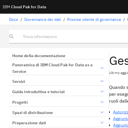
IBM
Cloud Pak for Data
Docs
/
Governance dei dati
/
Risorse utente di governance
/
Trova informazioni
Ges
Home della documentazione
Panoramica di IBM Cloud Pak for Data as a
Service
Ultimo aggi
Servizi
Quando si
Guida introduttiva e tutorial
per esegu
ruoli dall
Progetti
Autorizz
Spazi di distribuzione
Aggiunta
Preparazione dati
Aggiunta