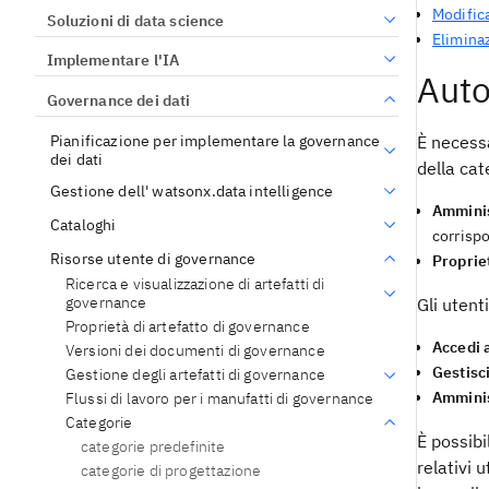
Modifica
Soluzioni di data science
Eliminaz
Implementare l'IA
Auto
Governance dei dati
Pianificazione per implementare la governance
È necessa
dei dati
della cat
Gestione dell' watsonx.data intelligence
Amminis
Cataloghi
corrispo
Risorse utente di governance
Proprie
Ricerca e visualizzazione di artefatti di
governance
Gli utent
Proprietà di artefatto di governance
Accedi 
Versioni dei documenti di governance
Gestisc
Gestione degli artefatti di governance
Amminis
Flussi di lavoro per i manufatti di governance
Categorie
È possibi
categorie predefinite
relativi 
categorie di progettazione