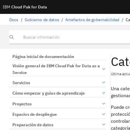
IBM
Cloud Pak for Data
Docs
/
Gobierno de datos
/
Artefactos de gobernabilidad
/
Ca
Buscar información
Cat
Página inicial de documentación
Visión general de IBM Cloud Pak for Data as a
Service
Última actua
Servicios
Una cate
Cómo empezar y guías de aprendizaje
gestionar
Proyectos
Puede cre
protecció
Espacios de despliegue
controlar
Preparación de datos
categorí