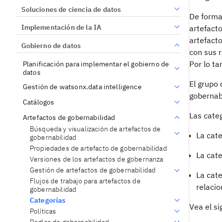
Soluciones de ciencia de datos
De forma
Implementación de la IA
artefacto
artefact
Gobierno de datos
con sus 
Por lo ta
Planificación para implementar el gobierno de
datos
El grupo
Gestión de watsonx.data intelligence
gobernab
Catálogos
Las cate
Artefactos de gobernabilidad
Búsqueda y visualización de artefactos de
La cat
gobernabilidad
Propiedades de artefacto de gobernabilidad
La cat
Versiones de los artefactos de gobernanza
Gestión de artefactos de gobernabilidad
La cat
Flujos de trabajo para artefactos de
relaci
gobernabilidad
Categorías
Vea el si
Políticas
Reglas de gobernabilidad