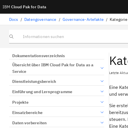
IBM
Cloud Pak for Data
Docs
/
Datengovernance
/
Governance-Artefakte
/
Kategorie
Informationen suchen
Kat
Dokumentationsverzeichnis
Übersicht über IBM Cloud Pak for Data as a
Service
Letzte Aktua
Dienstleistungsbereich
Eine Kat
Einführung und Lernprogramme
und verw
Projekte
Sie erst
bereitzus
Einsatzbereiche
steuern.
Daten vorbereiten
Eine Kat