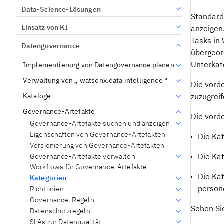
Data-Science-Lösungen
Standard
Einsatz von KI
anzeigen
Tasks in
Datengovernance
übergeor
Unterkat
Implementierung von Datengovernance planen
Verwaltung von „ watsonx.data intelligence “
Die vord
zuzugreif
Kataloge
Governance-Artefakte
Die vorde
Governance-Artefakte suchen und anzeigen
Eigenschaften von Governance-Artefakten
Die Ka
Versionierung von Governance-Artefakten
Die Ka
Governance-Artefakte verwalten
Workflows für Governance-Artefakte
Die Ka
Kategorien
person
Richtlinien
Governance-Regeln
Sehen Sie
Datenschutzregeln
SLAs zur Datenqualität