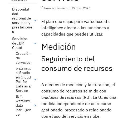
Última actualización: 22 jun. 2026
Disponibili
dad
regional de
El plan que elijas para watsonx.data
servicios y
prestacione
intelligence afecta a las funciones y
s
capacidades que puedes utilizar.
Servicios
de IBM
Medición
Cloud
Creación
Seguimiento del
de
servicios
consumo de recursos
watsonx.
ai Studio
en Cloud
Pak for
A efectos de medición y facturación, el
Data as a
Service
consumo de recursos se mide con
IBM
unidades de recursos
(RU). La UI es una
watsonx.
medida independiente de un recurso
data
gestionado, procesado o relacionado
intelligen
ce
con el uso del servicio en nube.