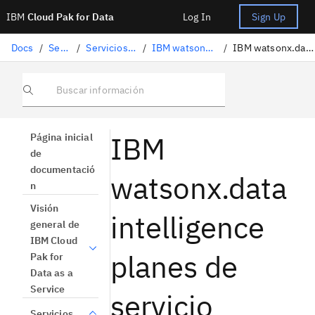
IBM
Cloud Pak for Data
Log In
Sign Up
Docs
/
Servicios
/
Servicios de IBM Cloud
/
IBM watsonx.data intelligence
/
IBM watsonx.data intelligence planos
Buscar información
IBM
Página inicial
de
documentació
watsonx.data
n
Visión
intelligence
general de
IBM Cloud
planes de
Pak for
Data as a
Service
servicio
Servicios