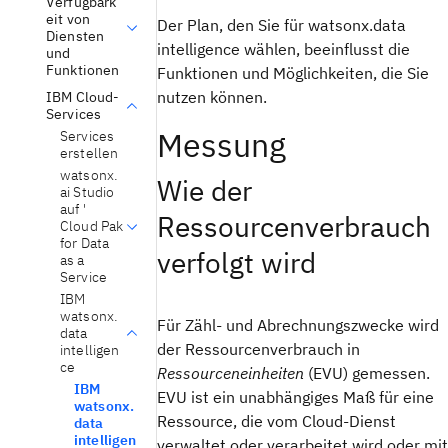
Verfügbark
eit von
Der Plan, den Sie für watsonx.data
Diensten
intelligence wählen, beeinflusst die
und
Funktionen
Funktionen und Möglichkeiten, die Sie
nutzen können.
IBM Cloud-
Services
Messung
Services
erstellen
watsonx.
Wie der
ai Studio
auf '
Ressourcenverbrauch
Cloud Pak
for Data
verfolgt wird
as a
Service
IBM
watsonx.
Für Zähl- und Abrechnungszwecke wird
data
der Ressourcenverbrauch in
intelligen
ce
Ressourceneinheiten
(EVU) gemessen.
IBM
EVU ist ein unabhängiges Maß für eine
watsonx.
Ressource, die vom Cloud-Dienst
data
intelligen
verwaltet oder verarbeitet wird oder mit