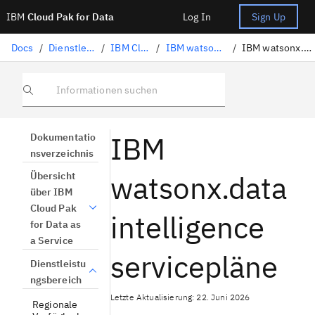
IBM
Cloud Pak for Data
Log In
Sign Up
Docs
/
Dienstleistungsbereich
/
IBM Cloud-Services
/
IBM watsonx.data intelligence
/
IBM watsonx.data intelligence pläne
Informationen suchen
IBM
Dokumentatio
nsverzeichnis
watsonx.data
Übersicht
über IBM
Cloud Pak
intelligence
for Data as
a Service
servicepläne
Dienstleistu
ngsbereich
Letzte Aktualisierung: 22. Juni 2026
Regionale