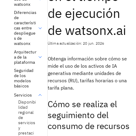
watsonx
de ejecución
Diferencias
de
característi
de watsonx.ai
cas entre
despliegue
s de
Última actualización: 20 jun. 2026
watsonx
Arquitectur
a de la
Obtenga información sobre cómo se
plataforma
mide el uso de los activos de IA
Seguridad
generativa mediante unidades de
de los
recursos (RU), tarifas horarias o una
modelos
básicos
tarifa plana.
Servicios
Cómo se realiza el
Disponibi
lidad
seguimiento del
regional
de
servicios
consumo de recursos
y
prestaci