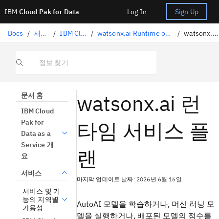
IBM
Cloud Pak for Data
Log In
Sign Up
Docs
/
서비스
/
IBM Cloud 서비스
/
watsonx.ai Runtime on Cloud Pak for Data as a Service
/
watsonx.ai 런타임 플랜
정보 찾기
watsonx.ai 런
문서 홈
IBM Cloud
타임 서비스 플
Pak for
Data as a
Service 개
랜
요
서비스
마지막 업데이트 날짜: 2026년 6월 16일
서비스 및 기
능의 지역별
AutoAI 모델을 학습하거나, 머신 러닝 모
가용성
델을 실행하거나, 배포된 모델의 점수를