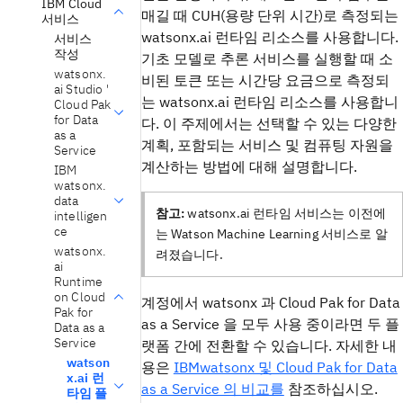
IBM Cloud
매길 때 CUH(용량 단위 시간)로 측정되는
서비스
watsonx.ai 런타임 리소스를 사용합니다.
서비스
작성
기초 모델로 추론 서비스를 실행할 때 소
watsonx.
비된 토큰 또는 시간당 요금으로 측정되
ai Studio '
는 watsonx.ai 런타임 리소스를 사용합니
Cloud Pak
for Data
다. 이 주제에서는 선택할 수 있는 다양한
as a
계획, 포함되는 서비스 및 컴퓨팅 자원을
Service
계산하는 방법에 대해 설명합니다.
IBM
watsonx.
data
참고:
watsonx.ai 런타임 서비스는 이전에
intelligen
ce
는 Watson Machine Learning 서비스로 알
watsonx.
려졌습니다.
ai
Runtime
on Cloud
계정에서 watsonx 과 Cloud Pak for Data
Pak for
as a Service 을 모두 사용 중이라면 두 플
Data as a
Service
랫폼 간에 전환할 수 있습니다. 자세한 내
watson
용은
IBMwatsonx 및 Cloud Pak for Data
x.ai 런
as a Service 의 비교를
참조하십시오.
타임 플