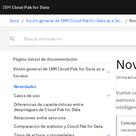
IBM
Cloud Pak for Data
Docs
/
Visión general de IBM Cloud Pak for Data as a Service
/
No
Buscar información
No
Página inicial de documentación
Visión general de IBM Cloud Pak for Data as a
Service
Última actua
Novedades
Vuelve c
Casos de uso
watsonx.
Diferencias de características entre
intellige
despliegues de Cloud Pak for Data
Relaciones entre servicios
Consej
Comparación de watsonx y Cloud Pak for Data
necesar
Tipos de activos y propiedades