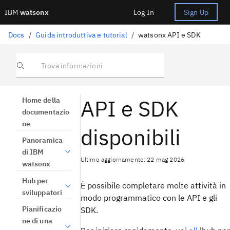
IBM
watsonx
Log In
Sign Up
Docs
/
Guida introduttiva e tutorial
/
watsonx API e SDK
Trova informazioni
API e SDK
Home della
documentazio
ne
disponibili
Panoramica
di IBM
Ultimo aggiornamento: 22 mag 2026
watsonx
Hub per
È possibile completare molte attività in
sviluppatori
modo programmatico con le API e gli
Pianificazio
SDK.
ne di una