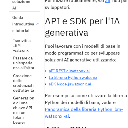
Per iniziare rapidamente, vai
all
'hub per
soluzione
sviluppatori.
AI
Guida
API e SDK per l'IA
introduttiva
generativa
e tutorial
Iscriviti a
IBM
Puoi lavorare con i modelli di base in
watsonx
modo programmatico per sviluppare
Passare da
soluzioni AI generative utilizzando:
un'esperie
nza all'altra
aPI REST diwatsonx.ai
Creazione
La libreria Python watsonx
delle
sDK Node.jswatsonx.ai
credenziali
dell'attività
Per esempi su come utilizzare la libreria
Generazion
Python dei modelli di base, vedere
e di una
chiave API
Panoramica della libreria Python ibm-
e di un
watsonx -ai
.
token
bearer