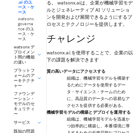
.ai のユ
る。 watsonx.aiは、企業が機械学習モデ
ース・ケ
ルとジェネレーティブ AI ソリューショ
ース
ンを開発および展開できるようにするプ
watsonx.
governa
ロセスとテクノロジーを提供します。
nce のユ
ース・ケ
チャレンジ
ース
watsonx デ
プロイメン
watsonx.ai:を使用することで、企業の以
ト間の機能
下の課題を解決できます
の違い
プラットフ
質の高いデータにアクセスする
ォームのア
組織は、機械学習モデルを構築す
ーキテクチ
るためにデータを使用するデー
ャー
タ・サイエンス・チームのため
ファウンデ
ーション・
に、高品質のデータへの容易なア
モデルのセ
クセスを提供する必要がある。
キュリティ
機械学習モデルの構築とデプロイを運用する
ー
組織は、機械学習モデルを迅速か
サービス
つ効率的に構築し、本番環境に導
既知の問題
入するための反復可能なプロセス