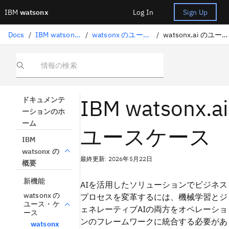
IBM
watsonx
Log In
Sign Up
Docs
/
IBM watsonx の概要
/
watsonx のユース・ケース
/
watsonx.ai のユース・ケース
情報の検索
IBM watsonx.ai
ドキュメンテ
ーションのホ
ーム
ユースケース
IBM
watsonx の
最終更新: 2026年5月22日
概要
新機能
AIを活用したソリューションでビジネス
watsonx の
プロセスを変革するには、機械学習とジ
ユース・ケ
ェネレーティブAIの両方をオペレーショ
ース
ンのフレームワークに統合する必要があ
watsonx