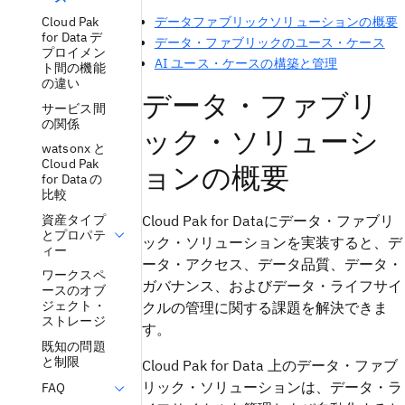
データファブリックソリューションの概要
Cloud Pak
for Data デ
データ・ファブリックのユース・ケース
プロイメン
AI ユース・ケースの構築と管理
ト間の機能
の違い
データ・ファブリ
サービス間
の関係
ック・ソリューシ
watsonx と
Cloud Pak
ョンの概要
for Data の
比較
資産タイプ
Cloud Pak for Dataにデータ・ファブリ
とプロパテ
ック・ソリューションを実装すると、デ
ィー
ータ・アクセス、データ品質、データ・
ワークスペ
ガバナンス、およびデータ・ライフサイ
ースのオブ
ジェクト・
クルの管理に関する課題を解決できま
ストレージ
す。
既知の問題
と制限
Cloud Pak for Data 上のデータ・ファブ
リック・ソリューションは、データ・ラ
FAQ