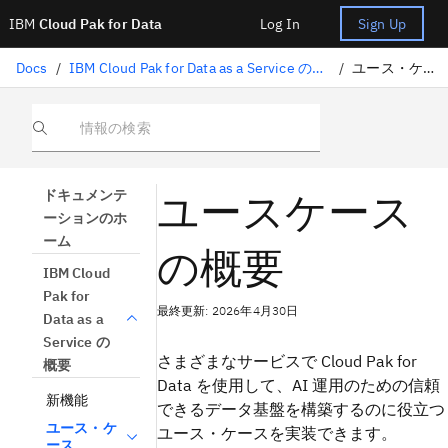
IBM
Cloud Pak for Data
Log In
Sign Up
Docs
/
IBM Cloud Pak for Data as a Service の概要
/
ユース・ケース
情報の検索
ユースケース
ドキュメンテ
ーションのホ
ーム
の概要
IBM Cloud
Pak for
最終更新: 2026年4月30日
Data as a
Service の
さまざまなサービスで Cloud Pak for
概要
Data を使用して、AI 運用のための信頼
新機能
できるデータ基盤を構築するのに役立つ
ユース・ケ
ユース・ケースを実装できます。
ース