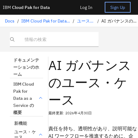
IBM
Cloud Pak for Data
Log In
Sign Up
Docs
/
IBM Cloud Pak for Data as a Service の概要
/
ユース・ケース
/
AI ガバナンスのユース・ケース
情報の検索
AI ガバナンス
ドキュメンテ
ーションのホ
ーム
のユース・ケ
IBM Cloud
Pak for
ース
Data as a
Service の
概要
最終更新: 2026年4月30日
新機能
責任を持ち、透明性があり、説明可能な
ユース・ケ
AI ワークフローを推進するために、企
ース