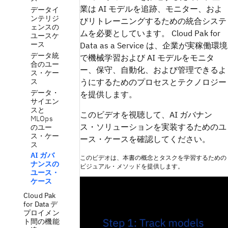
業は AI モデルを追跡、モニター、およ
データイ
ンテリジ
びリトレーニングするための統合システ
ェンスの
ムを必要としています。 Cloud Pak for
ユースケ
ース
Data as a Service は、企業が実稼働環境
データ統
で機械学習および AI モデルをモニタ
合のユー
ー、保守、自動化、および管理できるよ
ス・ケー
ス
うにするためのプロセスとテクノロジー
データ・
を提供します。
サイエン
スと
このビデオを視聴して、AI ガバナン
MLOps
ス・ソリューションを実装するためのユ
のユー
ス・ケー
ース・ケースを確認してください。
ス
AI ガバ
このビデオは、本書の概念とタスクを学習するための
ナンスの
ビジュアル・メソッドを提供します。
ユース・
ケース
Cloud Pak
for Data デ
プロイメン
ト間の機能