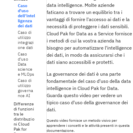
data intelligence. Molte aziende
Caso
d'uso
faticano a trovare un equilibrio tra i
dell'intel
vantaggi di fornire l'accesso ai dati e la
ligenza
dei dati
necessità di proteggere i dati sensibili.
Caso di
Cloud Pak for Data as a Service fornisce
utilizzo
i metodi di cui la vostra azienda ha
integrazi
one dati
bisogno per automatizzare l'intelligence
Caso
dei dati, in modo da assicurarsi che i
d'uso
dati siano accessibili e protetti.
Data
science
La governance dei dati è una parte
e MLOps
Caso di
fondamentale del caso d'uso della data
utilizzo
intelligence in Cloud Pak for Data.
governa
Guarda questo video per vedere un
nce AI
tipico caso d'uso della governance dei
Differenze
di funzioni
dati.
tra le
distribuzio
Questo video fornisce un metodo visivo per
ni Cloud
apprendere i concetti e le attività presenti in questa
Pak for
documentazione.