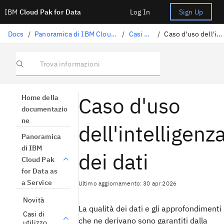
IBM
Cloud Pak for Data
Log In
Sign Up
Docs
/
Panoramica di IBM Cloud Pak for Data as a Service
/
Casi di utilizzo
/
Caso d'uso dell'intelligenza dei dati
Trova informazioni
Caso d'uso
Home della
documentazio
ne
dell'intelligenz
Panoramica
di IBM
dei dati
Cloud Pak
for Data as
a Service
Ultimo aggiornamento: 30 apr 2026
Novità
La qualità dei dati e gli approfondimenti
Casi di
che ne derivano sono garantiti dalla
utilizzo