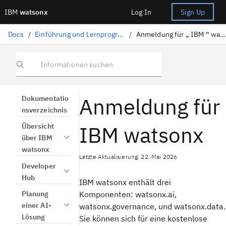
IBM
watsonx
Log In
Sign Up
Docs
/
Einführung und Lernprogramme
/
Anmeldung für „ IBM “ watsonx
Informationen suchen
Anmeldung für
Dokumentatio
nsverzeichnis
IBM watsonx
Übersicht
über IBM
watsonx
Letzte Aktualisierung: 22. Mai 2026
Developer
Hub
IBM watsonx enthält drei
Komponenten: watsonx.ai,
Planung
einer AI-
watsonx.governance, und watsonx.data.
Lösung
Sie können sich für eine kostenlose