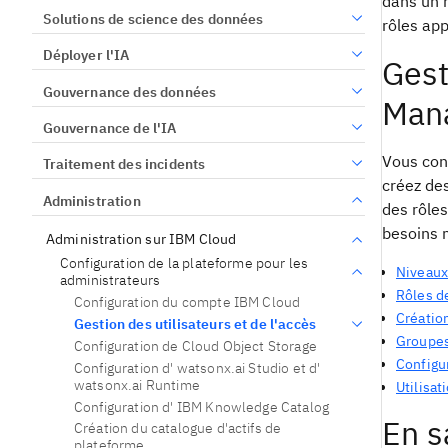
dans un r
Solutions de science des données
rôles app
Déployer l'IA
Gest
Gouvernance des données
Man
Gouvernance de l'IA
Vous cont
Traitement des incidents
créez des
Administration
des rôles
besoins 
Administration sur IBM Cloud
Configuration de la plateforme pour les
Niveaux 
administrateurs
Rôles de
Configuration du compte IBM Cloud
Créatio
Gestion des utilisateurs et de l'accès
Groupes
Configuration de Cloud Object Storage
Configu
Configuration d' watsonx.ai Studio et d'
watsonx.ai Runtime
Utilisa
Configuration d' IBM Knowledge Catalog
En s
Création du catalogue d'actifs de
plateforme