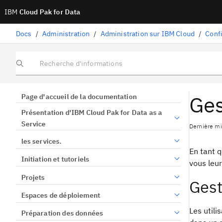
IBM
Cloud Pak for Data
Docs
/
Administration
/
Administration sur IBM Cloud
/
Recherche d'informations
Ges
Page d'accueil de la documentation
Présentation d'IBM Cloud Pak for Data as a
Service
Dernière mis
les services.
En tant 
Initiation et tutoriels
vous leur
Projets
Gest
Espaces de déploiement
Les utili
Préparation des données