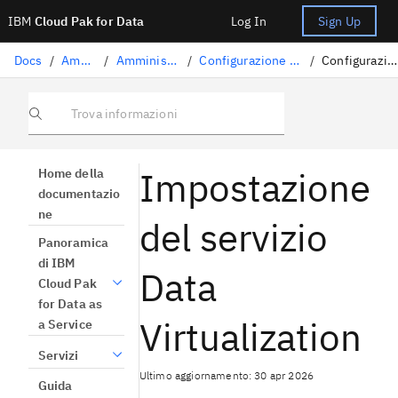
IBM
Cloud Pak for Data
Log In
Sign Up
Docs
/
Amministrazione
/
Amministrazione su IBM Cloud
/
Configurazione della piattaforma per gli amministratori
/
Configurazione di Data Virtualization
Trova informazioni
Impostazione
Home della
documentazio
ne
del servizio
Panoramica
di IBM
Data
Cloud Pak
for Data as
Virtualization
a Service
Servizi
Ultimo aggiornamento: 30 apr 2026
Guida